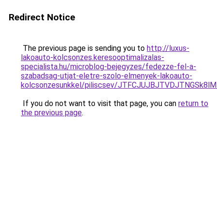
Redirect Notice
The previous page is sending you to
http://luxus-
lakoauto-kolcsonzes.keresooptimalizalas-
specialista.hu/microblog-bejegyzes/fedezze-fel-a-
szabadsag-utjat-eletre-szolo-elmenyek-lakoauto-
kolcsonzesunkkel/piliscsev/JTFCJUJBJTVDJTNGSk8l
If you do not want to visit that page, you can
return to
the previous page
.