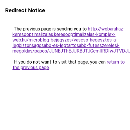
Redirect Notice
The previous page is sending you to
http://webaruhaz-
keresooptimalizalas.keresooptimalizalas-komplex-
web.hu/microblog-bejegyzes/vascso-hegesztes-a-
legbiztonsagosabb-es-legtartosabb-futesszerelesi-
megoldas/papos/JUNEJThEJURBJTJGcmIlRDIwJTVDJ
If you do not want to visit that page, you can
return to
the previous page
.