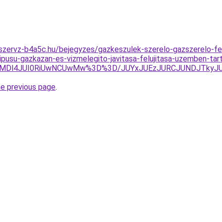
szervz-b4a5c.hu/bejegyzes/gazkeszulek-szerelo-gazszerelo-feg-
su-gazkazan-es-vizmelegito-javitasa-felujitasa-uzemben-tar
QTYlMDl4JUI0RiUwNCUwMw%3D%3D/JUYxJUEzJURCJUNDJTk
he previous page
.