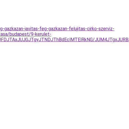
gazkazan-javitas-feg-gazkazan-felujitas-cirko-szerviz-
tasa/budapest/9-kerulet-
yJUFDJTAxJUJGJTgyJTNDJThBdEclMTElRkNG/JUM4JTgxJUR