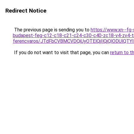
Redirect Notice
The previous page is sending you to
https://www.xn--fg-
budapest-feg-c12-c18-c21-c24-c30-c40-zc18-v4-zv4-tipu
ferencvaros/JTdFbCVBMCVDQiUyOTElQjIlQjQlODUl
If you do not want to visit that page, you can
return to t